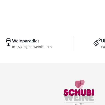
Weinparadies
Ü
in 15 Originalweinkellern
We