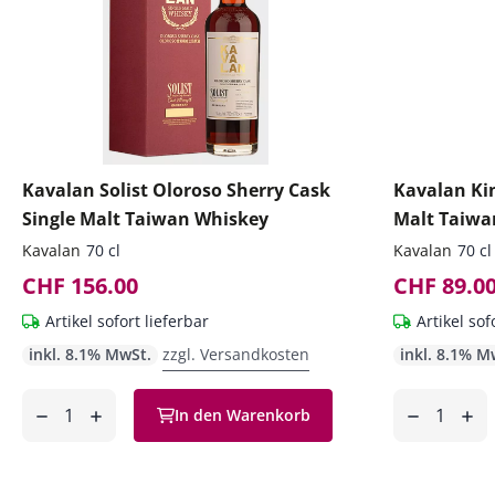
Kavalan Solist Oloroso Sherry Cask
Kavalan Ki
Single Malt Taiwan Whiskey
Malt Taiwa
Kavalan
70 cl
Kavalan
70 cl
CHF 156.00
CHF 89.0
Artikel sofort lieferbar
Artikel sof
inkl. 8.1% MwSt.
zzgl. Versandkosten
inkl. 8.1% M
Anzahl
Anzahl
In den Warenkorb
ntfernen
hinzufügen
entfernen
hinzufüg