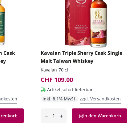
n Cask
Kavalan Triple Sherry Cask Single
key
Malt Taiwan Whiskey
Kavalan
70 cl
CHF 109.00
Artikel sofort lieferbar
ndkosten
inkl. 8.1% MwSt.
zzgl. Versandkosten
Anzahl
arenkorb
In den Warenkorb
entfernen
hinzufügen