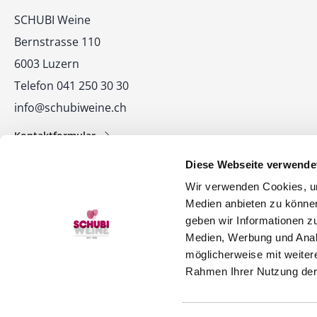
Kontakt
SCHUBI Weine
Bernstrasse 110
6003 Luzern
Telefon 041 250 30 30
info@schubiweine.ch
Kontaktformular
Diese Webseite verwende
Wir verwenden Cookies, um
Medien anbieten zu können
geben wir Informationen z
Medien, Werbung und Analy
© 2026 SCHUBI Weine AG
möglicherweise mit weiter
Rahmen Ihrer Nutzung der