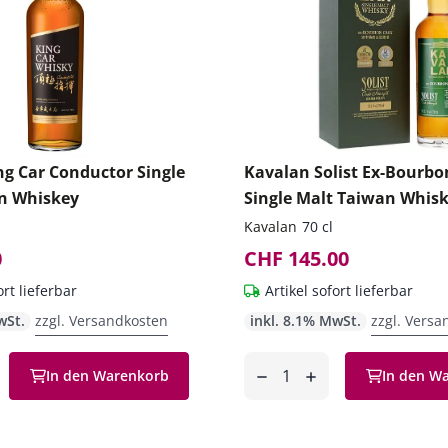
ng Car Conductor Single
Kavalan Solist Ex-Bourbo
n Whiskey
Single Malt Taiwan Whis
Kavalan
70 cl
0
CHF 145.00
ort lieferbar
Artikel sofort lieferbar
wSt.
zzgl. Versandkosten
inkl. 8.1% MwSt.
zzgl. Versa
Anzahl
In den Warenkorb
In den W
en
entfernen
hinzufügen