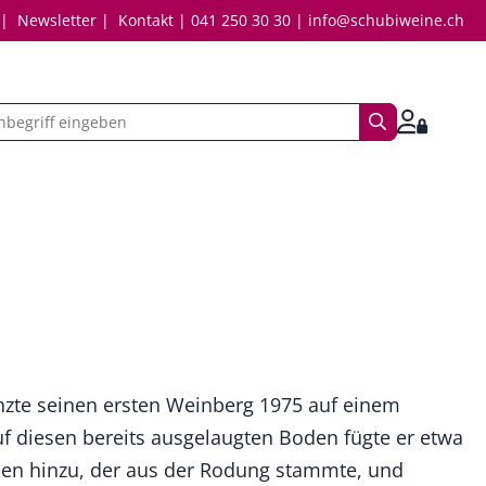
Newsletter
Kontakt
041 250 30 30
info@schubiweine.ch
Suchbegriff
Anmelde
lanzte seinen ersten Weinberg 1975 auf einem
f diesen bereits ausgelaugten Boden fügte er etwa
en hinzu, der aus der Rodung stammte, und