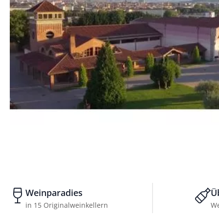
Weinparadies
Ü
in 15 Originalweinkellern
We