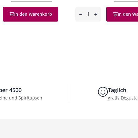
Anzahl
In den Warenkorb
In den W
en
entfernen
hinzufügen
ber 4500
Täglich
ine und Spirituosen
gratis Degusta