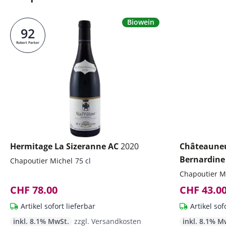
Biowein
92
Robert Parker
Hermitage La Sizeranne AC
2020
Châteauneu
Bernardin
Chapoutier Michel
75 cl
Chapoutier M
CHF 78.00
CHF 43.0
Artikel sofort lieferbar
Artikel sof
inkl. 8.1% MwSt.
zzgl. Versandkosten
inkl. 8.1% M