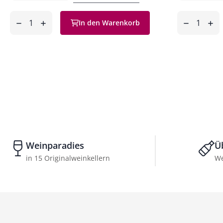
Anzahl
Anzahl
In den Warenkorb
ntfernen
hinzufügen
entfernen
hinzufüg
Weinparadies
Ü
in 15 Originalweinkellern
We