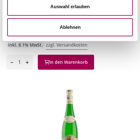
Grüner Veltliner Smaragd Schütt
2023
Auswahl erlauben
Emmerich Knoll
75 cl
CHF 49.50
Ablehnen
Artikel sofort lieferbar
inkl. 8.1% MwSt.
zzgl. Versandkosten
Anzahl
In den Warenkorb
ntfernen
hinzufügen