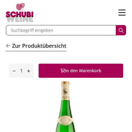
n
Menü
begriff eingeben
Such
Zur Produktübersicht
Anzahl
In den Warenkorb
entfernen
hinzufügen