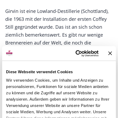
Girvin ist eine Lowland-Destillerie (Schottland),
die 1963 mit der Installation der ersten Coffey
Still gegründet wurde. Das ist an sich schon
ziemlich bemerkenswert. Es gibt nur wenige
Brennereien auf der Welt, die noch die
ursprüngliche Aeneas Coffey Still verwenden.
Nikka ist eine, und Girvin ist eine andere!
Diese Webseite verwendet Cookies
Wir verwenden Cookies, um Inhalte und Anzeigen zu
personalisieren, Funktionen für soziale Medien anbieten
Sie wurde von William Grant & Sons gebaut, um
zu können und die Zugriffe auf unsere Website zu
Getreide-Whisky für ihre Blending-Produkte
analysieren. Außerdem geben wir Informationen zu Ihrer
herzustellen. Es ist auch die gleiche Brennerei,
Verwendung unserer Website an unsere Partner für
soziale Medien, Werbung und Analysen weiter. Unsere
die Hendricks Gin herstellt!