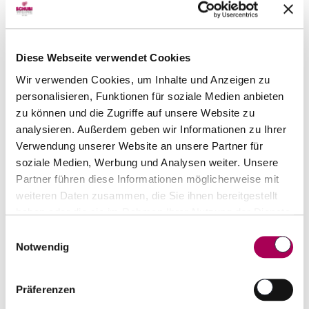
Für jede Gelegenheit das ideale Geschenk!
Online und in unserem Ladengeschäft
Diese Webseite verwendet Cookies
einlösbar. Sowohl für Spirituosen, Wein und
Wir verwenden Cookies, um Inhalte und Anzeigen zu
Accessoires.
personalisieren, Funktionen für soziale Medien anbieten
zu können und die Zugriffe auf unsere Website zu
- frei übertragbar -
analysieren. Außerdem geben wir Informationen zu Ihrer
Verwendung unserer Website an unsere Partner für
soziale Medien, Werbung und Analysen weiter. Unsere
Ab einem Einkaufswert von Fr. 100.00 verpacken
Partner führen diese Informationen möglicherweise mit
wir den Geschenks-Gutschein in eine schmucke,
weiteren Daten zusammen, die Sie ihnen bereitgestellt
leere Weinflasche.
haben oder die sie im Rahmen Ihrer Nutzung der Dienste
gesammelt haben.
Einwilligungsauswahl
Notwendig
Möchten Sie mehrere Gutscheine (eventuell mit
verschiedenen Beträgen) beziehen, bitten wir
Präferenzen
Sie um eine individuelle Bestellung per Telefon