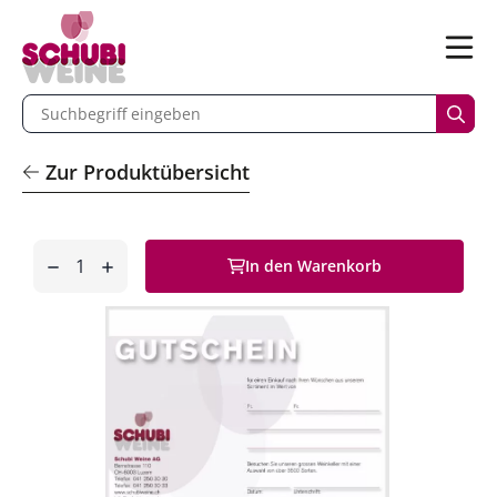
n
Menü
begriff eingeben
Such
Zur Produktübersicht
Anzahl
In den Warenkorb
entfernen
hinzufügen