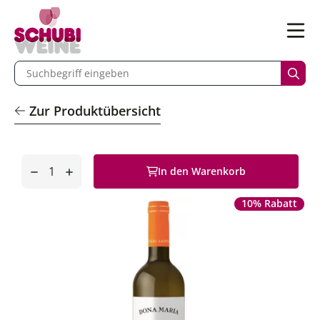
n
Menü
begriff eingeben
Such
Zur Produktübersicht
Anzahl
In den Warenkorb
entfernen
hinzufügen
10% Rabatt