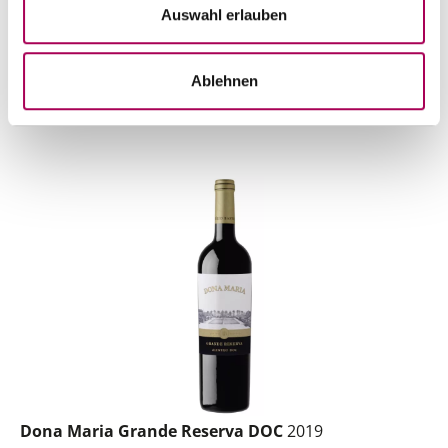
Artikel sofort lieferbar
Auswahl erlauben
inkl. 8.1% MwSt.
zzgl. Versandkosten
Anzahl
Ablehnen
In den Warenkorb
ntfernen
hinzufügen
Dona Maria Grande Reserva DOC
2019