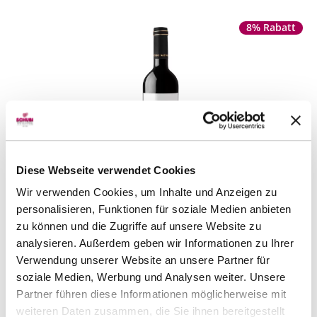
8% Rabatt
Diese Webseite verwendet Cookies
Wir verwenden Cookies, um Inhalte und Anzeigen zu
Dona Maria Tinto DOC
2021
personalisieren, Funktionen für soziale Medien anbieten
Dona Maria
75 cl
zu können und die Zugriffe auf unsere Website zu
CHF 16.90
analysieren. Außerdem geben wir Informationen zu Ihrer
statt
CHF 18.50
Verwendung unserer Website an unsere Partner für
Artikel sofort lieferbar
soziale Medien, Werbung und Analysen weiter. Unsere
inkl. 8.1% MwSt.
zzgl. Versandkosten
Partner führen diese Informationen möglicherweise mit
weiteren Daten zusammen, die Sie ihnen bereitgestellt