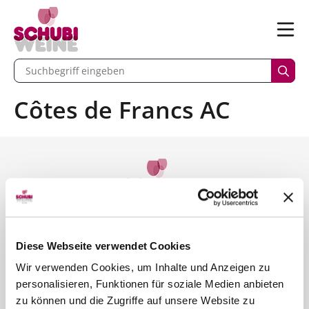
n
Menü
begriff eingeben
Such
Côtes de Francs AC
Kontakt
SCHUBI Weine
Bernstrasse 110
Diese Webseite verwendet Cookies
6003 Luzern
Wir verwenden Cookies, um Inhalte und Anzeigen zu
personalisieren, Funktionen für soziale Medien anbieten
Telefon 041 250 30 30
zu können und die Zugriffe auf unsere Website zu