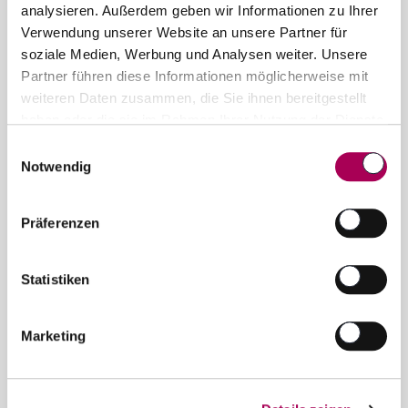
info@schubiweine.ch
analysieren. Außerdem geben wir Informationen zu Ihrer
Verwendung unserer Website an unsere Partner für
Kontaktformular
soziale Medien, Werbung und Analysen weiter. Unsere
Partner führen diese Informationen möglicherweise mit
Newsletter
weiteren Daten zusammen, die Sie ihnen bereitgestellt
haben oder die sie im Rahmen Ihrer Nutzung der Dienste
News und Sonderangebote in ihrer Mailbox
gesammelt haben.
Einwilligungsauswahl
Notwendig
Jetzt anmelden
Präferenzen
Welt der Weine
Jetzt entdecken und profitieren!
Statistiken
Aktionen
Marketing
Empfehlungen
Geschenkidee