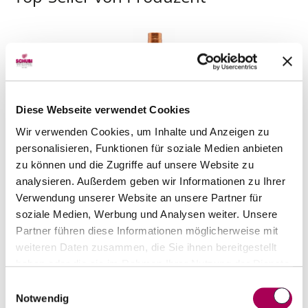
Diese Webseite verwendet Cookies
Wir verwenden Cookies, um Inhalte und Anzeigen zu
personalisieren, Funktionen für soziale Medien anbieten
zu können und die Zugriffe auf unsere Website zu
analysieren. Außerdem geben wir Informationen zu Ihrer
Verwendung unserer Website an unsere Partner für
Cognac Davidoff VSOP 100cl
soziale Medien, Werbung und Analysen weiter. Unsere
Davidoff
100 cl
Partner führen diese Informationen möglicherweise mit
CHF 79.00
weiteren Daten zusammen, die Sie ihnen bereitgestellt
haben oder die sie im Rahmen Ihrer Nutzung der Dienste
Artikel sofort lieferbar
gesammelt haben.
Einwilligungsauswahl
inkl. 8.1% MwSt.
zzgl. Versandkosten
Notwendig