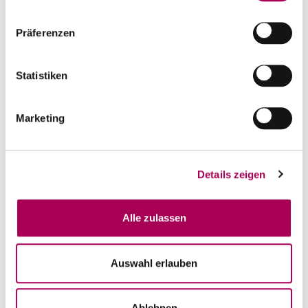
Anzahl
In den Warenkorb
ntfernen
hinzufügen
Präferenzen
Statistiken
Marketing
Details zeigen
Alle zulassen
Cognac Davidoff XO - Prestige
Auswahl erlauben
Davidoff
70 cl
CHF 169.00
Ablehnen