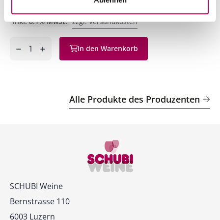
Artikel sofort lieferbar
inkl. 8.1% MwSt.
zzgl. Versandkosten
Anzahl
In den Warenkorb
ntfernen
hinzufügen
Alle Produkte des Produzenten
Kontakt
SCHUBI Weine
Bernstrasse 110
6003 Luzern