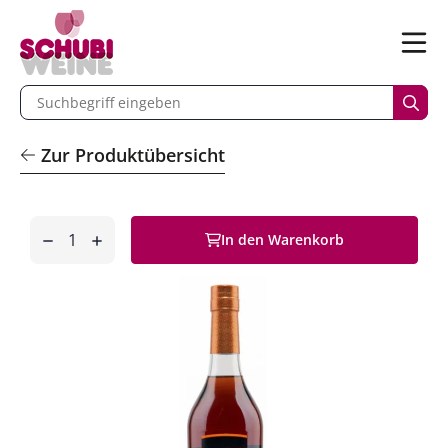
n
Menü
begriff eingeben
Such
Zur Produktübersicht
Anzahl
In den Warenkorb
entfernen
hinzufügen