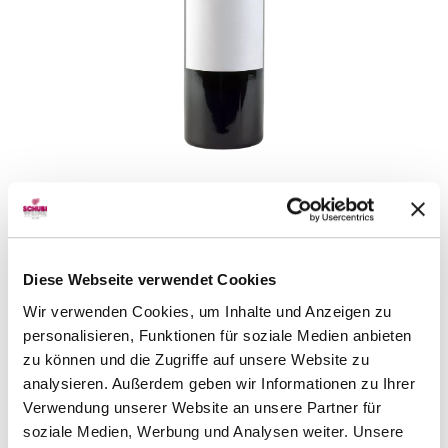
Château Roc de Creuzelat
1975
75 cl
Rotwein | Frankreich
CHF 48.50
Diese Webseite verwendet Cookies
Artikel sofort lieferbar
Wir verwenden Cookies, um Inhalte und Anzeigen zu
inkl. 8.1% MwSt.
zzgl. Versandkosten
personalisieren, Funktionen für soziale Medien anbieten
zu können und die Zugriffe auf unsere Website zu
analysieren. Außerdem geben wir Informationen zu Ihrer
Verwendung unserer Website an unsere Partner für
Detail
soziale Medien, Werbung und Analysen weiter. Unsere