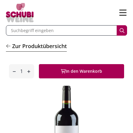
n
Menü
begriff eingeben
Such
Zur Produktübersicht
Anzahl
In den Warenkorb
entfernen
hinzufügen