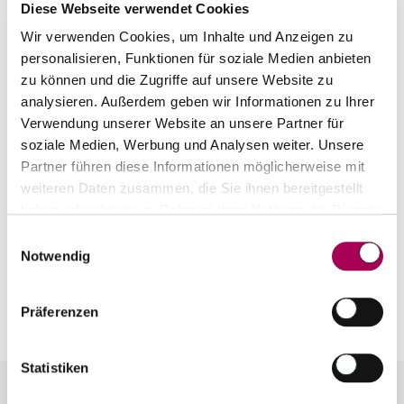
Diese Webseite verwendet Cookies
Symphonieorchester.
Wir verwenden Cookies, um Inhalte und Anzeigen zu
personalisieren, Funktionen für soziale Medien anbieten
Die Anbaufläche des ausschliesslich Rotwein
zu können und die Zugriffe auf unsere Website zu
produzierenden Betriebes beträgt 82 Hektaren.
analysieren. Außerdem geben wir Informationen zu Ihrer
Verwendung unserer Website an unsere Partner für
Die Bestockung umfasst 52% Cabernet
soziale Medien, Werbung und Analysen weiter. Unsere
Sauvignon, 41 % Merlot sowie 7 % Petit Verdot.
Partner führen diese Informationen möglicherweise mit
Die Weinberge liegen je zur Hälfte in den
weiteren Daten zusammen, die Sie ihnen bereitgestellt
Gemeinden Moulis und Listrac-Médoc. Der
haben oder die sie im Rahmen Ihrer Nutzung der Dienste
gesammelt haben.
Flurname "Maucaillou" nimmt direkt Bezug auf
Einwilligungsauswahl
Notwendig
"Caillou", das französische Wort für Stein.
Präferenzen
Statistiken