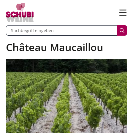
n
Menü
begriff eingeben
Such
Château Maucaillou