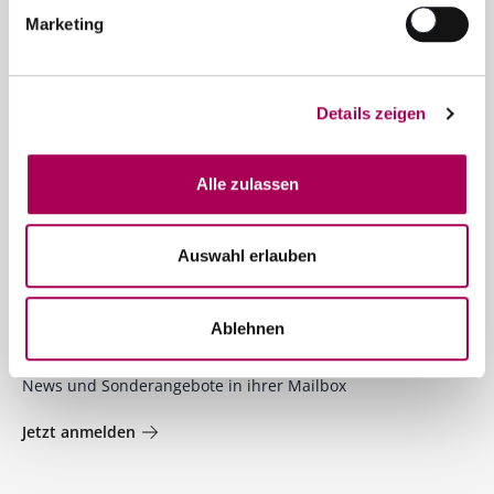
Marketing
Kontakt
SCHUBI Weine
Details zeigen
Bernstrasse 110
6003 Luzern
Alle zulassen
Telefon 041 250 30 30
info@schubiweine.ch
Auswahl erlauben
Kontaktformular
Ablehnen
Newsletter
News und Sonderangebote in ihrer Mailbox
Jetzt anmelden