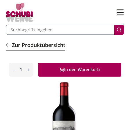
n
Menü
begriff eingeben
Such
Zur Produktübersicht
Anzahl
In den Warenkorb
entfernen
hinzufügen