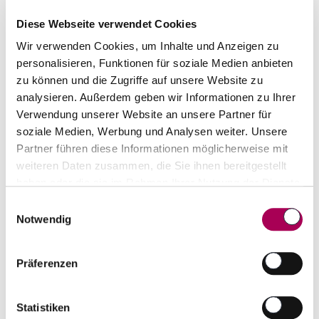
followed by a medium to full-bodied, layered
palate with a rich core of fruit that's framed by
Diese Webseite verwendet Cookies
lively acids, concluding with a taut, chalky
Wir verwenden Cookies, um Inhalte und Anzeigen zu
personalisieren, Funktionen für soziale Medien anbieten
finish. Once again, it's the result of a strict
zu können und die Zugriffe auf unsere Website zu
selection that sees only 45% of the production
analysieren. Außerdem geben wir Informationen zu Ihrer
released as the grand vin. (Robert Parker 93 - 95)
Verwendung unserer Website an unsere Partner für
soziale Medien, Werbung und Analysen weiter. Unsere
Partner führen diese Informationen möglicherweise mit
weiteren Daten zusammen, die Sie ihnen bereitgestellt
Top-Seller von Produzent
haben oder die sie im Rahmen Ihrer Nutzung der Dienste
gesammelt haben.
Einwilligungsauswahl
Notwendig
95
Robert Parker
Präferenzen
Statistiken