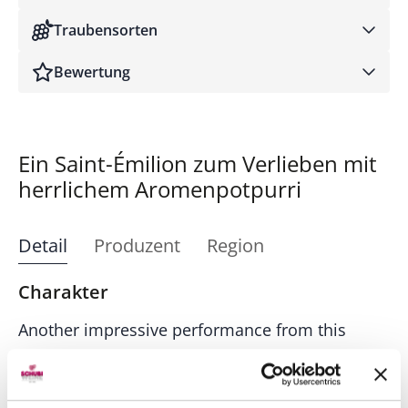
Traubensorten
Bewertung
Robert Parker
Ein Saint-Émilion zum Verlieben mit
herrlichem Aromenpotpurri
Detail
Produzent
Region
Charakter
Another impressive performance from this
estate, the 2022 Laroque offers up aromas of
sweet berries, violets, iris and exotic spices,