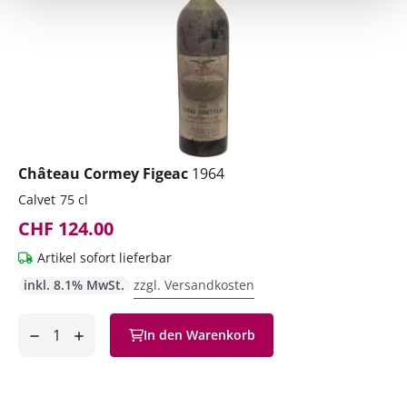
Château Cormey Figeac
1964
Calvet
75 cl
CHF 124.00
Artikel sofort lieferbar
inkl. 8.1% MwSt.
zzgl. Versandkosten
Anzahl
In den Warenkorb
ntfernen
hinzufügen