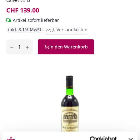
Calvet
75 cl
CHF 139.00
Artikel sofort lieferbar
inkl. 8.1% MwSt.
zzgl. Versandkosten
Anzahl
In den Warenkorb
ntfernen
hinzufügen