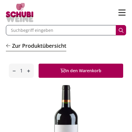
n
Menü
begriff eingeben
Such
Zur Produktübersicht
Anzahl
In den Warenkorb
entfernen
hinzufügen