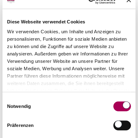
Château La Tour Bellevue
1961
Diese Webseite verwendet Cookies
Calvet
75 cl
CHF 162.00
Wir verwenden Cookies, um Inhalte und Anzeigen zu
personalisieren, Funktionen für soziale Medien anbieten
Artikel sofort lieferbar
zu können und die Zugriffe auf unsere Website zu
inkl. 8.1% MwSt.
zzgl. Versandkosten
analysieren. Außerdem geben wir Informationen zu Ihrer
Verwendung unserer Website an unsere Partner für
Anzahl
In den Warenkorb
soziale Medien, Werbung und Analysen weiter. Unsere
ntfernen
hinzufügen
Partner führen diese Informationen möglicherweise mit
weiteren Daten zusammen, die Sie ihnen bereitgestellt
haben oder die sie im Rahmen Ihrer Nutzung der Dienste
gesammelt haben.
Einwilligungsauswahl
Notwendig
Präferenzen