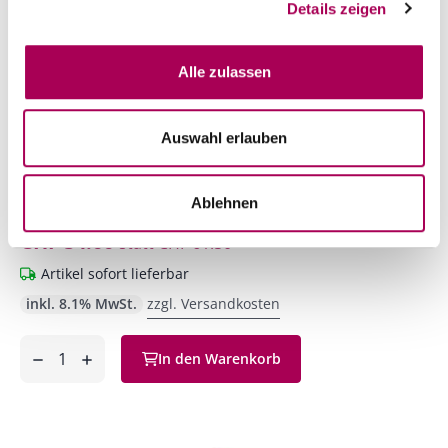
Details zeigen
Alle zulassen
Auswahl erlauben
Champagne Moët & Chandon Ice Impérial
Ablehnen
Moët & Chandon
75 cl
CHF 54.00
statt
CHF 61.50
Artikel sofort lieferbar
inkl. 8.1% MwSt.
zzgl. Versandkosten
Anzahl
In den Warenkorb
ntfernen
hinzufügen