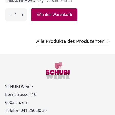
inkl. 8.1% MwSt.
zzgl. Versandkosten
Anzahl
In den Warenkorb
ntfernen
hinzufügen
Alle Produkte des Produzenten
Kontakt
SCHUBI Weine
Bernstrasse 110
6003 Luzern
Telefon 041 250 30 30