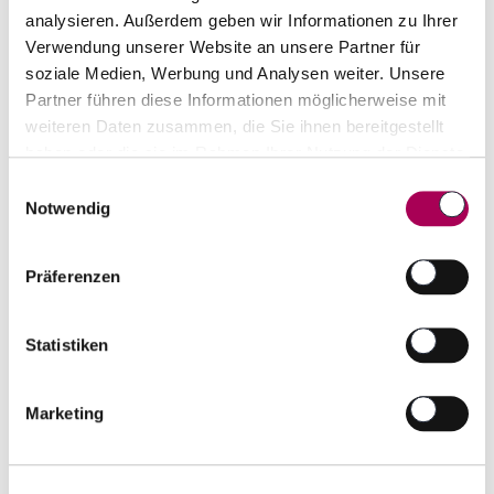
analysieren. Außerdem geben wir Informationen zu Ihrer
Verwendung unserer Website an unsere Partner für
soziale Medien, Werbung und Analysen weiter. Unsere
Partner führen diese Informationen möglicherweise mit
Champagne Moet & Chandon brut Imperial
weiteren Daten zusammen, die Sie ihnen bereitgestellt
Moët & Chandon
75 cl
haben oder die sie im Rahmen Ihrer Nutzung der Dienste
gesammelt haben.
CHF 43.50
statt
CHF 47.50
Einwilligungsauswahl
Notwendig
Artikel sofort lieferbar
inkl. 8.1% MwSt.
zzgl. Versandkosten
Präferenzen
Anzahl
In den Warenkorb
ntfernen
hinzufügen
Statistiken
Marketing
12% Rabatt