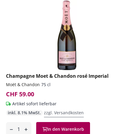
Champagne Moet & Chandon rosé Imperial
Moët & Chandon
75 cl
CHF 59.00
Artikel sofort lieferbar
inkl. 8.1% MwSt.
zzgl. Versandkosten
Anzahl
In den Warenkorb
ntfernen
hinzufügen