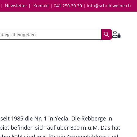
Newsletter
Kontakt
041 250 30 30
info@schubiweine.ch
Suchbegriff
Anmelde
seit 1985 die Nr. 1 in Yecla. Die Rebberge in
iet befinden sich auf über 800 m.ü.M. Das hat
ächte kühl sind was für die Aromenbildung und -