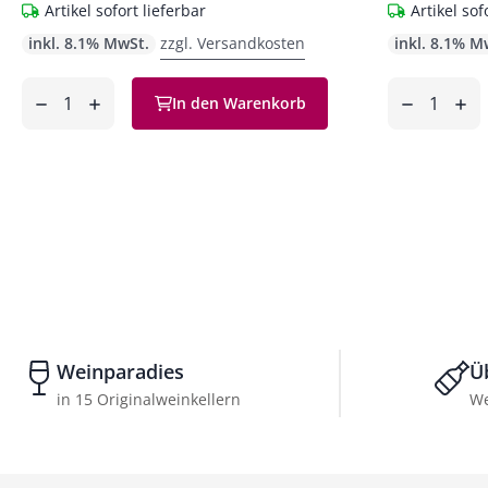
Artikel sofort lieferbar
Artikel sof
inkl. 8.1% MwSt.
zzgl. Versandkosten
inkl. 8.1% M
Anzahl
Anzahl
In den Warenkorb
ntfernen
hinzufügen
entfernen
hinzufüg
Weinparadies
Ü
in 15 Originalweinkellern
We