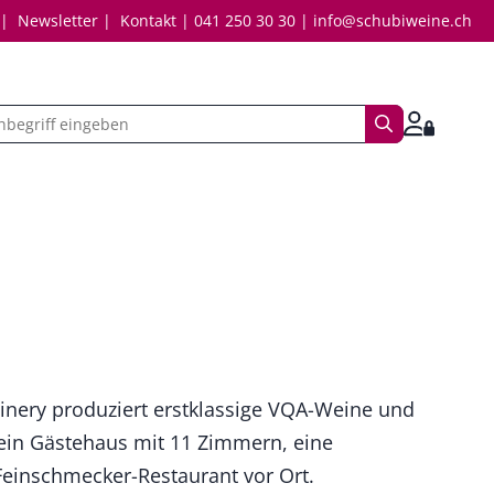
Newsletter
Kontakt
041 250 30 30
info@schubiweine.ch
Suchbegriff
Anmelde
inery produziert erstklassige VQA-Weine und
ein Gästehaus mit 11 Zimmern, eine
einschmecker-Restaurant vor Ort.