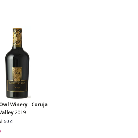
Owl Winery - Coruja
Valley
2019
wl
50 cl
0