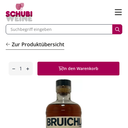
n
Menü
begriff eingeben
Such
Zur Produktübersicht
Anzahl
In den Warenkorb
entfernen
hinzufügen