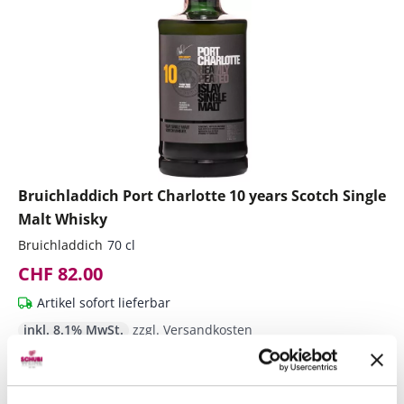
Bruichladdich Port Charlotte 10 years Scotch Single
Malt Whisky
Bruichladdich
70 cl
CHF 82.00
Artikel sofort lieferbar
inkl. 8.1% MwSt.
zzgl. Versandkosten
Anzahl
In den Warenkorb
ntfernen
hinzufügen