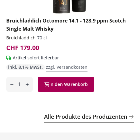
Bruichladdich Octomore 14.1 - 128.9 ppm Scotch
Single Malt Whisky
Bruichladdich
70 cl
CHF 179.00
Artikel sofort lieferbar
inkl. 8.1% MwSt.
zzgl. Versandkosten
Anzahl
In den Warenkorb
ntfernen
hinzufügen
Alle Produkte des Produzenten