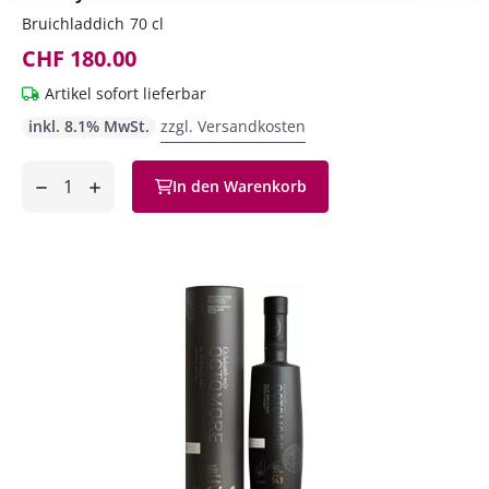
Bruichladdich
70 cl
CHF 180.00
Artikel sofort lieferbar
inkl. 8.1% MwSt.
zzgl. Versandkosten
Anzahl
In den Warenkorb
ntfernen
hinzufügen