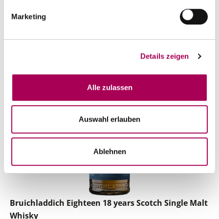
inkl. 8.1% MwSt.
zzgl. Versandkosten
Marketing
Anzahl
In den Warenkorb
ntfernen
hinzufügen
Details zeigen
Alle zulassen
Auswahl erlauben
Ablehnen
Bruichladdich Eighteen 18 years Scotch Single Malt
Whisky