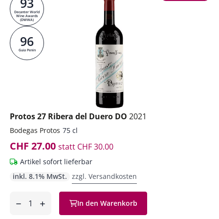
93
Decanter World
Wine Awards
(DWWA)
96
Guia Penin
Protos 27 Ribera del Duero DO
2021
Bodegas Protos
75 cl
CHF 27.00
statt
CHF 30.00
Artikel sofort lieferbar
inkl. 8.1% MwSt.
zzgl. Versandkosten
Anzahl
In den Warenkorb
ntfernen
hinzufügen