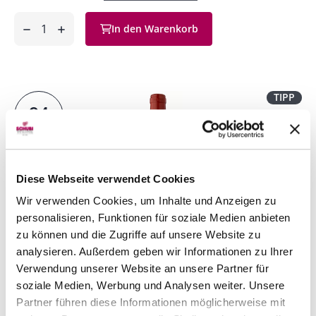
Anzahl
In den Warenkorb
ntfernen
hinzufügen
TIPP
94
Wine Spectator
Diese Webseite verwendet Cookies
Wir verwenden Cookies, um Inhalte und Anzeigen zu
personalisieren, Funktionen für soziale Medien anbieten
zu können und die Zugriffe auf unsere Website zu
analysieren. Außerdem geben wir Informationen zu Ihrer
Verwendung unserer Website an unsere Partner für
Protos Carroa
2021
soziale Medien, Werbung und Analysen weiter. Unsere
Bodegas Protos
75 cl
Partner führen diese Informationen möglicherweise mit
CHF 42.00