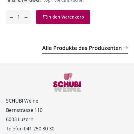
inkl. 8.1% MwSt.
zzgl. Versandkosten
Anzahl
In den Warenkorb
ntfernen
hinzufügen
Alle Produkte des Produzenten
Kontakt
SCHUBI Weine
Bernstrasse 110
6003 Luzern
Telefon 041 250 30 30