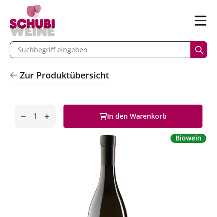
n
Menü
begriff eingeben
Such
Zur Produktübersicht
Anzahl
In den Warenkorb
entfernen
hinzufügen
Biowein