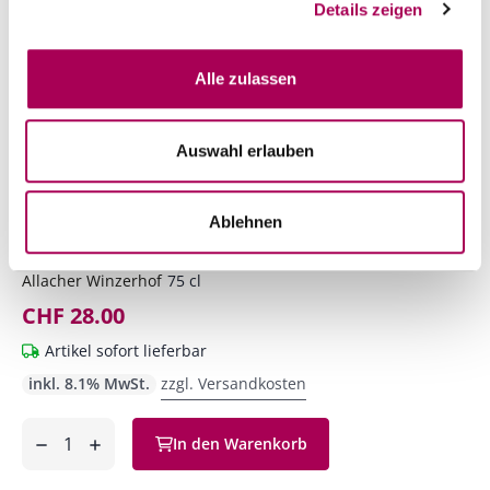
Details zeigen
Alle zulassen
Auswahl erlauben
Blaufränkisch x Zweigelt Barrique Histamin- und
Schwefelarmer Wein
Ablehnen
Allacher
2021
Allacher Winzerhof
75 cl
CHF 28.00
Artikel sofort lieferbar
inkl. 8.1% MwSt.
zzgl. Versandkosten
Anzahl
In den Warenkorb
ntfernen
hinzufügen