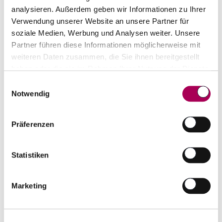
Transparenz.
analysieren. Außerdem geben wir Informationen zu Ihrer
Verwendung unserer Website an unsere Partner für
Geschichte
soziale Medien, Werbung und Analysen weiter. Unsere
Partner führen diese Informationen möglicherweise mit
Qualitativ hochwertig, biologisch und vegan
weiteren Daten zusammen, die Sie ihnen bereitgestellt
sowie histamin-, fructose- und schwefelarm.
haben oder die sie im Rahmen Ihrer Nutzung der Dienste
Der über Generationen gewachsene Winzerhof
gesammelt haben.
Einwilligungsauswahl
Allacher zählt in der Weinbaugemeinde Gols zu
Notwendig
den Vorreitern in Sachen innovativen Weinbau.
Präferenzen
Statistiken
Top-Seller von Produzent
Marketing
Biowein