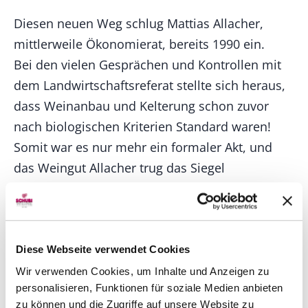
Diesen neuen Weg schlug Mattias Allacher,
mittlerweile Ökonomierat, bereits 1990 ein.
Bei den vielen Gesprächen und Kontrollen mit
dem Landwirtschaftsreferat stellte sich heraus,
dass Weinanbau und Kelterung schon zuvor
nach biologischen Kriterien Standard waren!
Somit war es nur mehr ein formaler Akt, und
das Weingut Allacher trug das Siegel
"Biologisches Weingut".
Auch eine Hauterkrankung (Neurodermitis)
eines Familienmitgliedes änderte die
grundsätzliche Einstellung zu Nahrungsmitteln
Diese Webseite verwendet Cookies
und Konsum und bestätigte uns in unserem
Wir verwenden Cookies, um Inhalte und Anzeigen zu
personalisieren, Funktionen für soziale Medien anbieten
weiteren Streben hin zu mehr Authentizität und
zu können und die Zugriffe auf unsere Website zu