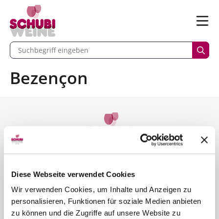
n
Menü
begriff eingeben
Such
Bezençon
Kontakt
SCHUBI Weine
Bernstrasse 110
Diese Webseite verwendet Cookies
6003 Luzern
Wir verwenden Cookies, um Inhalte und Anzeigen zu
personalisieren, Funktionen für soziale Medien anbieten
Telefon 041 250 30 30
zu können und die Zugriffe auf unsere Website zu