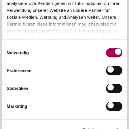
info@schubiweine.ch
analysieren. Außerdem geben wir Informationen zu Ihrer
Verwendung unserer Website an unsere Partner für
Kontaktformular
soziale Medien, Werbung und Analysen weiter. Unsere
Partner führen diese Informationen möglicherweise mit
Newsletter
weiteren Daten zusammen, die Sie ihnen bereitgestellt
haben oder die sie im Rahmen Ihrer Nutzung der Dienste
News und Sonderangebote in ihrer Mailbox
gesammelt haben.
Einwilligungsauswahl
Notwendig
Jetzt anmelden
Präferenzen
Welt der Weine
Jetzt entdecken und profitieren!
Statistiken
Aktionen
Marketing
Empfehlungen
Geschenkidee