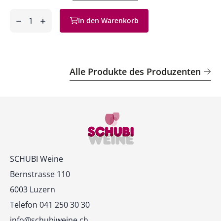
Anzahl
In den Warenkorb
ntfernen
hinzufügen
Alle Produkte des Produzenten
Kontakt
SCHUBI Weine
Bernstrasse 110
6003 Luzern
Telefon 041 250 30 30
info@schubiweine.ch