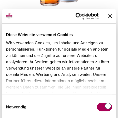
BenRiach The Twelve Three Cask Matured
BenRiach
70 cl
CHF 64.00
Diese Webseite verwendet Cookies
Artikel sofort lieferbar
Wir verwenden Cookies, um Inhalte und Anzeigen zu
inkl. 8.1% MwSt.
zzgl. Versandkosten
personalisieren, Funktionen für soziale Medien anbieten
Anzahl
zu können und die Zugriffe auf unsere Website zu
In den Warenkorb
ntfernen
hinzufügen
analysieren. Außerdem geben wir Informationen zu Ihrer
Verwendung unserer Website an unsere Partner für
soziale Medien, Werbung und Analysen weiter. Unsere
Partner führen diese Informationen möglicherweise mit
weiteren Daten zusammen, die Sie ihnen bereitgestellt
haben oder die sie im Rahmen Ihrer Nutzung der Dienste
gesammelt haben.
Einwilligungsauswahl
Notwendig