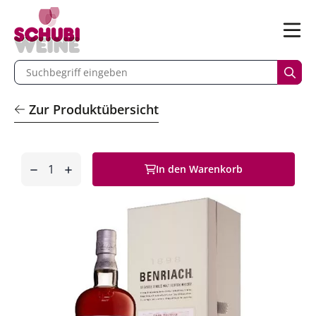
n
Menü
begriff eingeben
Such
Zur Produktübersicht
Anzahl
In den Warenkorb
entfernen
hinzufügen