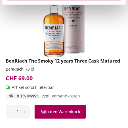
BenRiach The Smoky 12 years Three Cask Matured
BenRiach
70 cl
CHF 69.00
Artikel sofort lieferbar
inkl. 8.1% MwSt.
zzgl. Versandkosten
Anzahl
In den Warenkorb
ntfernen
hinzufügen