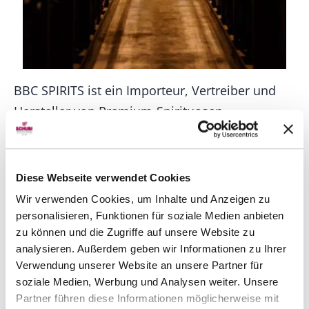
BBC SPIRITS ist ein Importeur, Vertreiber und
Hersteller von Premium-Spirituosen.
Seit 2010 pflegt BBC SPIRITS seine
Differenzierung mit einem Portfolio aus
Diese Webseite verwendet Cookies
Original- und Premium-Marken. Sie sind in
Wir verwenden Cookies, um Inhalte und Anzeigen zu
mehr als 50 Ländern vertreten. BBC SPIRITS ist
personalisieren, Funktionen für soziale Medien anbieten
zu können und die Zugriffe auf unsere Website zu
nicht nur ein Distributor, sondern auch ein
analysieren. Außerdem geben wir Informationen zu Ihrer
Markenschöpfer.
Verwendung unserer Website an unsere Partner für
soziale Medien, Werbung und Analysen weiter. Unsere
Partner führen diese Informationen möglicherweise mit