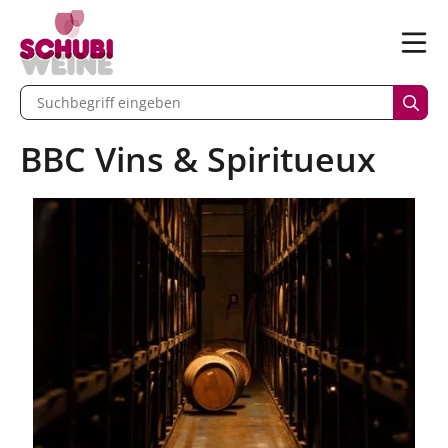
n
Menü
begriff eingeben
Such
BBC Vins & Spiritueux