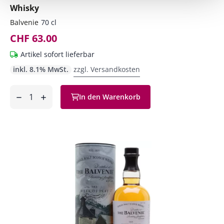
Whisky
Balvenie
70 cl
CHF 63.00
Artikel sofort lieferbar
inkl. 8.1% MwSt.
zzgl. Versandkosten
Anzahl
In den Warenkorb
ntfernen
hinzufügen