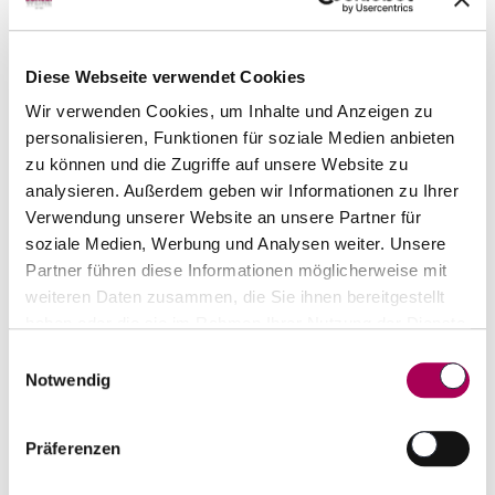
Top-Seller von Produzent
Diese Webseite verwendet Cookies
Wir verwenden Cookies, um Inhalte und Anzeigen zu
personalisieren, Funktionen für soziale Medien anbieten
zu können und die Zugriffe auf unsere Website zu
analysieren. Außerdem geben wir Informationen zu Ihrer
Verwendung unserer Website an unsere Partner für
soziale Medien, Werbung und Analysen weiter. Unsere
Partner führen diese Informationen möglicherweise mit
weiteren Daten zusammen, die Sie ihnen bereitgestellt
haben oder die sie im Rahmen Ihrer Nutzung der Dienste
gesammelt haben.
Einwilligungsauswahl
Balvenie 14 years Caribbean Cask Scotch Single
Notwendig
Malt Whisky
Balvenie
70 cl
Präferenzen
CHF 88.00