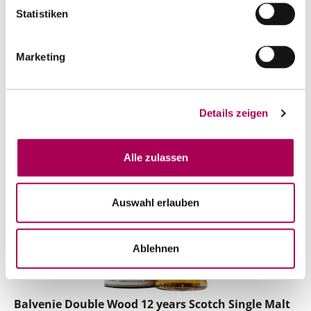
Artikel sofort lieferbar
Statistiken
inkl. 8.1% MwSt.
zzgl. Versandkosten
Anzahl
Marketing
In den Warenkorb
ntfernen
hinzufügen
Details zeigen
Alle zulassen
Auswahl erlauben
Ablehnen
Balvenie Double Wood 12 years Scotch Single Malt