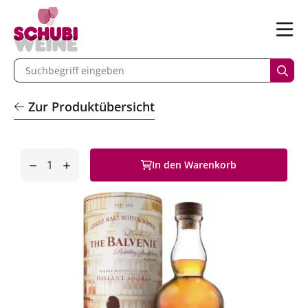
n
Menü
begriff eingeben
Such
Zur Produktübersicht
Anzahl
In den Warenkorb
entfernen
hinzufügen