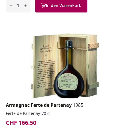
Anzahl
In den Warenkorb
ntfernen
hinzufügen
Armagnac Ferte de Partenay
1985
Ferte de Partenay
70 cl
CHF 166.50