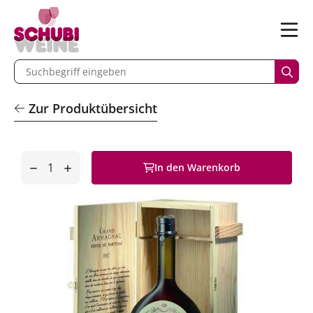
n
Menü
begriff eingeben
Such
Zur Produktübersicht
Anzahl
In den Warenkorb
entfernen
hinzufügen