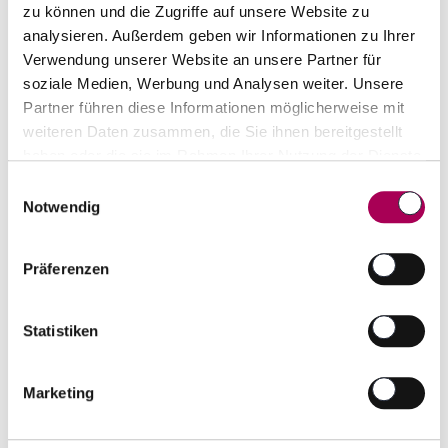
zu können und die Zugriffe auf unsere Website zu
analysieren. Außerdem geben wir Informationen zu Ihrer
Verwendung unserer Website an unsere Partner für
soziale Medien, Werbung und Analysen weiter. Unsere
Partner führen diese Informationen möglicherweise mit
weiteren Daten zusammen, die Sie ihnen bereitgestellt
haben oder die sie im Rahmen Ihrer Nutzung der Dienste
gesammelt haben.
Einwilligungsauswahl
Notwendig
Armagnac Ferte de Partenay
1984
Ferte de Partenay
70 cl
Präferenzen
CHF 170.00
Artikel sofort lieferbar
Statistiken
inkl. 8.1% MwSt.
zzgl. Versandkosten
Anzahl
Marketing
In den Warenkorb
ntfernen
hinzufügen