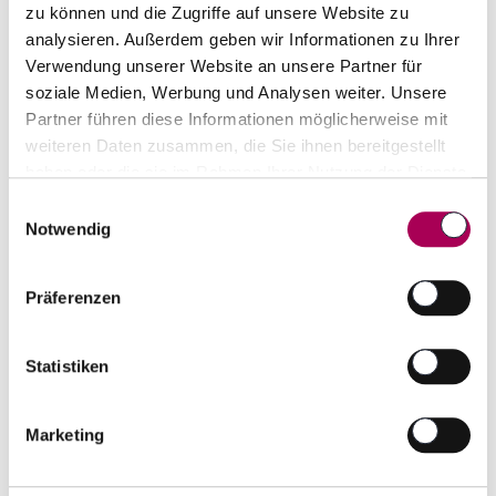
zu können und die Zugriffe auf unsere Website zu
analysieren. Außerdem geben wir Informationen zu Ihrer
Verwendung unserer Website an unsere Partner für
soziale Medien, Werbung und Analysen weiter. Unsere
Partner führen diese Informationen möglicherweise mit
weiteren Daten zusammen, die Sie ihnen bereitgestellt
haben oder die sie im Rahmen Ihrer Nutzung der Dienste
gesammelt haben.
Einwilligungsauswahl
Notwendig
Armagnac Ferte de Partenay
1984
Ferte de Partenay
70 cl
Präferenzen
CHF 170.00
Artikel sofort lieferbar
Statistiken
inkl. 8.1% MwSt.
zzgl. Versandkosten
Anzahl
Marketing
In den Warenkorb
ntfernen
hinzufügen