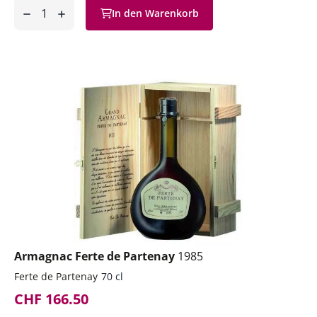
Anzahl
In den Warenkorb
ntfernen
hinzufügen
Armagnac Ferte de Partenay
1985
Ferte de Partenay
70 cl
CHF 166.50