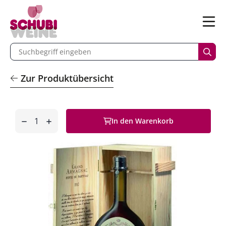
n
Menü
begriff eingeben
Such
Zur Produktübersicht
Anzahl
In den Warenkorb
entfernen
hinzufügen