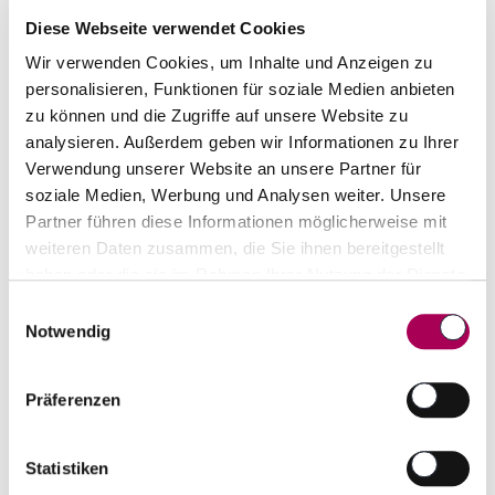
Armagnac Baron de Sigognac
1952
Diese Webseite verwendet Cookies
Baron de Sigognac
70 cl
Wir verwenden Cookies, um Inhalte und Anzeigen zu
personalisieren, Funktionen für soziale Medien anbieten
CHF 560.00
zu können und die Zugriffe auf unsere Website zu
Artikel sofort lieferbar
analysieren. Außerdem geben wir Informationen zu Ihrer
inkl. 8.1% MwSt.
zzgl. Versandkosten
Verwendung unserer Website an unsere Partner für
soziale Medien, Werbung und Analysen weiter. Unsere
Anzahl
Partner führen diese Informationen möglicherweise mit
In den Warenkorb
ntfernen
hinzufügen
weiteren Daten zusammen, die Sie ihnen bereitgestellt
haben oder die sie im Rahmen Ihrer Nutzung der Dienste
gesammelt haben.
Einwilligungsauswahl
Notwendig
Präferenzen
Statistiken