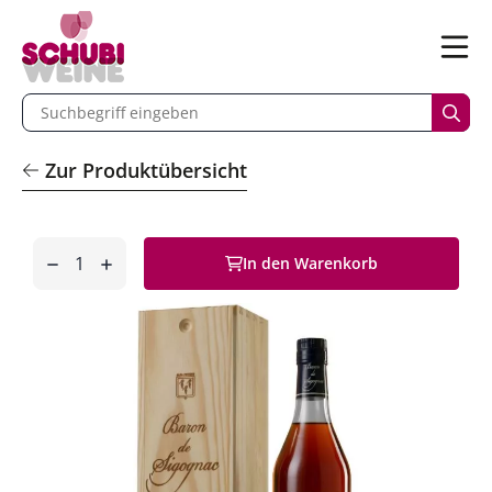
n
Menü
begriff eingeben
Such
Zur Produktübersicht
Anzahl
In den Warenkorb
entfernen
hinzufügen