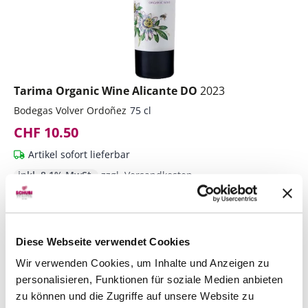
Tarima Organic Wine Alicante DO
2023
Bodegas Volver Ordoñez
75 cl
CHF 10.50
Artikel sofort lieferbar
inkl. 8.1% MwSt.
zzgl. Versandkosten
Anzahl
In den Warenkorb
ntfernen
hinzufügen
Diese Webseite verwendet Cookies
Wir verwenden Cookies, um Inhalte und Anzeigen zu
personalisieren, Funktionen für soziale Medien anbieten
zu können und die Zugriffe auf unsere Website zu