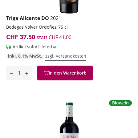
Triga Alicante DO
2021
Bodegas Volver Ordoñez
75 cl
CHF 37.50
statt
CHF 41.00
Artikel sofort lieferbar
inkl. 8.1% MwSt.
zzgl. Versandkosten
Anzahl
In den Warenkorb
ntfernen
hinzufügen
Biowein