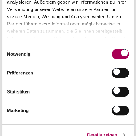
analysieren. Außerdem geben wir Informationen zu Ihrer
Verwendung unserer Website an unsere Partner für
soziale Medien, Werbung und Analysen weiter. Unsere
Partner führen diese Informationen möglicherweise mit
weiteren Daten zusammen, die Sie ihnen bereitgestellt
haben oder die sie im Rahmen Ihrer Nutzung der Dienste
gesammelt haben.
Einwilligungsauswahl
Notwendig
Triga Alicante DO in Geschenksholzkiste
2018
Bodegas Volver Ordoñez
150 cl
Präferenzen
CHF 85.00
Artikel sofort lieferbar
Statistiken
inkl. 8.1% MwSt.
zzgl. Versandkosten
Marketing
Anzahl
In den Warenkorb
ntfernen
hinzufügen
Details zeigen