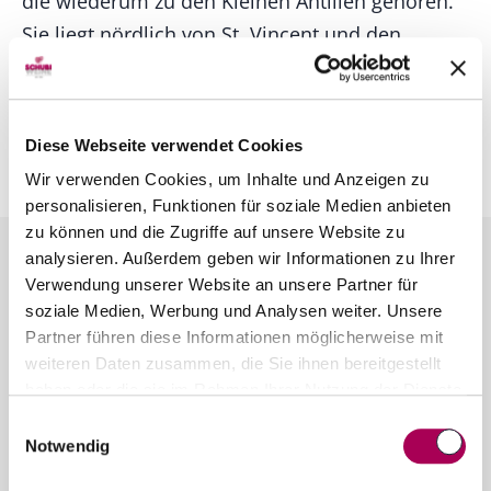
die wiederum zu den Kleinen Antillen gehören.
Sie liegt nördlich von St. Vincent und den
Grenadinen und 33,2 km südlich von
Martinique. 146 km im Südosten befindet sich
Barbados. Hauptstadt und größte Stadt des
Diese Webseite verwendet Cookies
Landes ist Castries.
Wir verwenden Cookies, um Inhalte und Anzeigen zu
personalisieren, Funktionen für soziale Medien anbieten
zu können und die Zugriffe auf unsere Website zu
analysieren. Außerdem geben wir Informationen zu Ihrer
Verwendung unserer Website an unsere Partner für
soziale Medien, Werbung und Analysen weiter. Unsere
Partner führen diese Informationen möglicherweise mit
Kontakt
SCHUBI Weine
weiteren Daten zusammen, die Sie ihnen bereitgestellt
Bernstrasse 110
haben oder die sie im Rahmen Ihrer Nutzung der Dienste
gesammelt haben.
6003 Luzern
Einwilligungsauswahl
Notwendig
Telefon 041 250 30 30