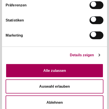
info@schubiweine.ch
Präferenzen
Kontaktformular
Statistiken
Newsletter
Marketing
News und Sonderangebote in ihrer Mailbox
Jetzt anmelden
Details zeigen
Welt der Weine
Alle zulassen
Jetzt entdecken und profitieren!
Aktionen
Auswahl erlauben
Empfehlungen
Geschenkidee
Ablehnen