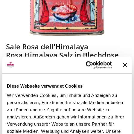
Sale Rosa dell'Himalaya
Rosa Himalaya Salz in Blechdose
100g
Delikatessen | Italien
CHF 4.70
Diese Webseite verwendet Cookies
Artikel sofort lieferbar
Wir verwenden Cookies, um Inhalte und Anzeigen zu
personalisieren, Funktionen für soziale Medien anbieten
inkl. 2.6% MwSt.
zzgl. Versandkosten
zu können und die Zugriffe auf unsere Website zu
analysieren. Außerdem geben wir Informationen zu Ihrer
Verwendung unserer Website an unsere Partner für
Detail
soziale Medien, Werbung und Analysen weiter. Unsere