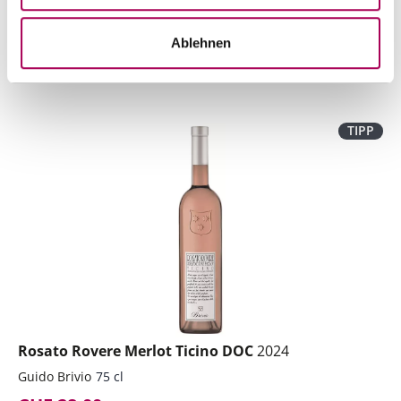
Anzahl
In den Warenkorb
Ablehnen
ntfernen
hinzufügen
TIPP
Rosato Rovere Merlot Ticino DOC
2024
Guido Brivio
75 cl