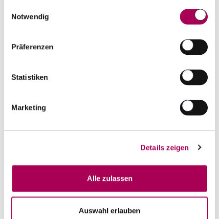
gesammelt haben.
Einwilligungsauswahl
Notwendig
Präferenzen
Statistiken
Marketing
Details zeigen
Baiocco Merlot DOC Ticino
2023
Guido Brivio
75 cl
Alle zulassen
CHF 17.80
Artikel sofort lieferbar
Auswahl erlauben
inkl. 8.1% MwSt.
zzgl. Versandkosten