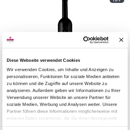
Diese Webseite verwendet Cookies
Wir verwenden Cookies, um Inhalte und Anzeigen zu
Bianco Rovere Bianco di Merlot DOC Ticino
2024
personalisieren, Funktionen für soziale Medien anbieten
Guido Brivio
75 cl
zu können und die Zugriffe auf unsere Website zu
CHF 29.90
analysieren. Außerdem geben wir Informationen zu Ihrer
Verwendung unserer Website an unsere Partner für
Artikel sofort lieferbar
soziale Medien, Werbung und Analysen weiter. Unsere
inkl. 8.1% MwSt.
zzgl. Versandkosten
Partner führen diese Informationen möglicherweise mit
weiteren Daten zusammen, die Sie ihnen bereitgestellt
Anzahl
In den Warenkorb
haben oder die sie im Rahmen Ihrer Nutzung der Dienste
ntfernen
hinzufügen