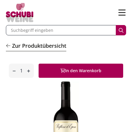
n
Menü
begriff eingeben
Such
Zur Produktübersicht
Anzahl
In den Warenkorb
entfernen
hinzufügen