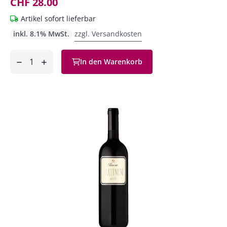
CHF 28.00
Artikel sofort lieferbar
inkl. 8.1% MwSt.
zzgl. Versandkosten
Anzahl
In den Warenkorb
ntfernen
hinzufügen