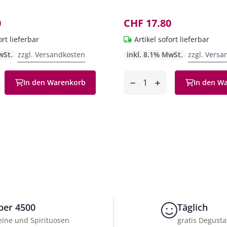
0
CHF 17.80
ort lieferbar
Artikel sofort lieferbar
wSt.
zzgl. Versandkosten
inkl. 8.1% MwSt.
zzgl. Versa
Anzahl
In den Warenkorb
In den W
en
entfernen
hinzufügen
ber 4500
Täglich
ine und Spirituosen
gratis Degusta