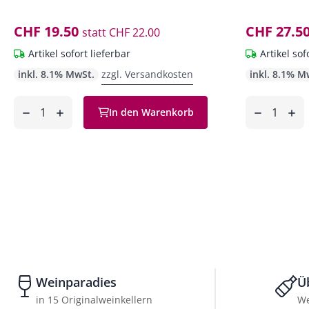
CHF 19.50
CHF 27.5
statt
CHF 22.00
Artikel sofort lieferbar
Artikel sof
inkl. 8.1% MwSt.
zzgl. Versandkosten
inkl. 8.1% M
Anzahl
Anzahl
In den Warenkorb
ntfernen
hinzufügen
entfernen
hinzufüg
Weinparadies
Ü
in 15 Originalweinkellern
We