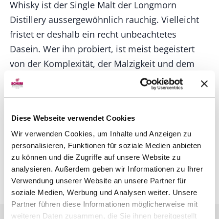
Whisky ist der Single Malt der Longmorn
Distillery aussergewöhnlich rauchig. Vielleicht
fristet er deshalb ein recht unbeachtetes
Dasein. Wer ihn probiert, ist meist begeistert
von der Komplexität, der Malzigkeit und dem
langen Nachklang. Seit 1894 wird hier bei Elgin
produziert und der Longmorn ist einer der
wesentlichen Hauptbestandteile des Chivas
Diese Webseite verwendet Cookies
Regal, so dass es nicht überrascht, dass hier mit
Wir verwenden Cookies, um Inhalte und Anzeigen zu
acht Pot Stills gearbeitet wird und grosse Menge
personalisieren, Funktionen für soziale Medien anbieten
an Alkohol erzeugt wird. Seit 1977 ist Longmorn
zu können und die Zugriffe auf unsere Website zu
im Besitz von Seagram und zählt damit heute
analysieren. Außerdem geben wir Informationen zu Ihrer
zum Unternehmen Pernod Ricard.
Verwendung unserer Website an unsere Partner für
soziale Medien, Werbung und Analysen weiter. Unsere
Partner führen diese Informationen möglicherweise mit
weiteren Daten zusammen, die Sie ihnen bereitgestellt