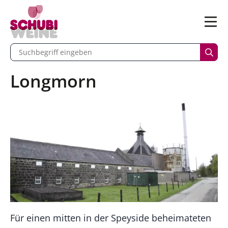
n
Menü
begriff eingeben
Such
Longmorn
Für einen mitten in der Speyside beheimateten