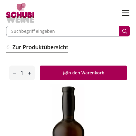
n
Menü
begriff eingeben
Such
Zur Produktübersicht
Anzahl
In den Warenkorb
entfernen
hinzufügen