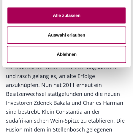
Die jetzige Rebberg-Grösse von 82 Hektaren
Alle zulassen
wurde durch Neubepflanzungen seit 1982
erreicht. Die Neuzeit begann auf Klein
Auswahl erlauben
Constantia im Jahre 1979 mit dem Erwerb der
Farm durch die Jooste-Familie. Mit dem
Ablehnen
Jahrgang 1986 wurde der erste «Vin de
Constance» der neuen Zeitrechnung lanciert
und rasch gelang es, an alte Erfolge
anzuknüpfen. Nun hat 2011 erneut ein
Besitzerwechsel stattgefunden und die neuen
Investoren Zdenek Bakala und Charles Harman
sind bestrebt, Klein Constantia an der
südafrikanischen Wein-Spitze zu etablieren. Die
Fusion mit dem in Stellenbosch gelegenen