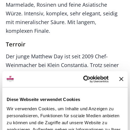
Marmelade, Rosinen und feine Asiatische
Würze. Intensiv, komplex, sehr elegant, seidig
mit mineralischer Säure. Mit langem,
komplexen Finale.
Terroir
Der junge Matthew Day ist seit 2009 Chef-
Weinmacher bei Klein Constantia. Trotz seiner
Jugend hatte er zuvor bereits reiche Erfahrung
als Weinmacher in Europa und Australien
gesammelt. Diese internationale
Grundausbildung ist wohl einer der
Diese Webseite verwendet Cookies
Hauptgründe, weshalb er engagiert wurde.
Wir verwenden Cookies, um Inhalte und Anzeigen zu
personalisieren, Funktionen für soziale Medien anbieten
Geschichte
zu können und die Zugriffe auf unsere Website zu
analysieren. Außerdem geben wir Informationen zu Ihrer