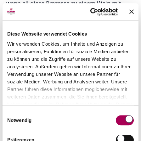
wenn all diese Prozesse zu einem Wein mit
Persönlichkeit führen, der die Identität eines
Landes vermittelt. Diese Arbeit wurde von bis zu
8 Generationen in der Familie Belasco geleistet.
Diese Webseite verwendet Cookies
Wir verwenden Cookies, um Inhalte und Anzeigen zu
personalisieren, Funktionen für soziale Medien anbieten
Unser Projekt in der Welt des Weins ist heute
zu können und die Zugriffe auf unsere Website zu
analysieren. Außerdem geben wir Informationen zu Ihrer
eine Realität für unser Unternehmen. Seit
Verwendung unserer Website an unsere Partner für
unseren Anfängen Ende der 80er Jahre sind wir
soziale Medien, Werbung und Analysen weiter. Unsere
kontinuierlich gewachsen, haben uns für jeden
Partner führen diese Informationen möglicherweise mit
Jahrgang begeistert und ihn immer besser
weiteren Daten zusammen, die Sie ihnen bereitgestellt
haben oder die sie im Rahmen Ihrer Nutzung der Dienste
gemacht. Wir haben es geschafft, uns in dieser
gesammelt haben.
Einwilligungsauswahl
schwierigen Welt zu etablieren, und jetzt
Notwendig
wachsen wir weiter mit einem Ziel vor Augen:
der Maßstab für Innovation in der Welt des
Präferenzen