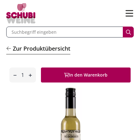
n
Menü
begriff eingeben
Such
Zur Produktübersicht
Anzahl
In den Warenkorb
entfernen
hinzufügen