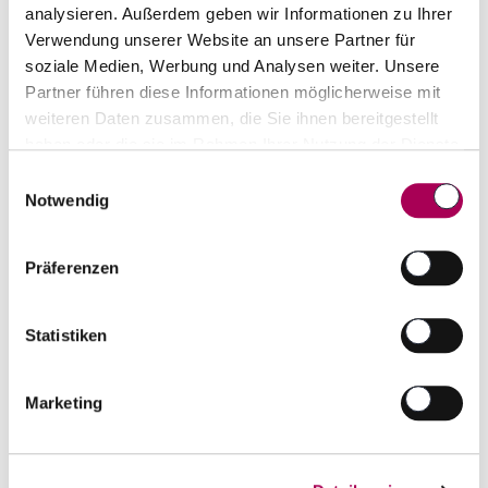
analysieren. Außerdem geben wir Informationen zu Ihrer
Verwendung unserer Website an unsere Partner für
soziale Medien, Werbung und Analysen weiter. Unsere
Zweigelt Unplugged
2022
Partner führen diese Informationen möglicherweise mit
Hannes Reeh Andau
75 cl
weiteren Daten zusammen, die Sie ihnen bereitgestellt
CHF 19.50
statt
CHF 22.00
haben oder die sie im Rahmen Ihrer Nutzung der Dienste
gesammelt haben.
Artikel sofort lieferbar
Einwilligungsauswahl
Notwendig
inkl. 8.1% MwSt.
zzgl. Versandkosten
Anzahl
Präferenzen
In den Warenkorb
ntfernen
hinzufügen
Statistiken
Marketing