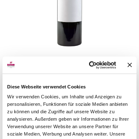
Château Lussac
1974
75 cl
Frankreich | St. Emilion AC
CHF 45.00
Diese Webseite verwendet Cookies
Artikel sofort lieferbar
Wir verwenden Cookies, um Inhalte und Anzeigen zu
inkl. 8.1% MwSt.
zzgl. Versandkosten
personalisieren, Funktionen für soziale Medien anbieten
zu können und die Zugriffe auf unsere Website zu
analysieren. Außerdem geben wir Informationen zu Ihrer
Verwendung unserer Website an unsere Partner für
Detail
Region
soziale Medien, Werbung und Analysen weiter. Unsere