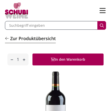
n
Menü
begriff eingeben
Such
Zur Produktübersicht
Anzahl
In den Warenkorb
entfernen
hinzufügen