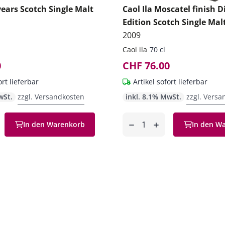
 years Scotch Single Malt
Caol Ila Moscatel finish Di
Edition Scotch Single Mal
2009
Caol ila
70 cl
0
CHF 76.00
ort lieferbar
Artikel sofort lieferbar
wSt.
zzgl. Versandkosten
inkl. 8.1% MwSt.
zzgl. Versa
Anzahl
In den Warenkorb
In den W
en
entfernen
hinzufügen