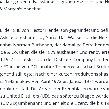
ackung oder in Fassstärke in grünen Flaschen und H
 & Morgan's Angebot.
 wurde 1846 von Hector Henderson gegründet und befin
 Askaig direkt am Islay-Sund. Das Wasser für die He
nahm Norman Buchanan, der damalige Betreiber der Isle
ade & Co. über, die sie 1879 ausbauten und renoviert
1927 schließlich von der Distillers Company Limited
 Führung von DCL an ihre Tochtergesellschaft Scottish
ehend stilllegte. Nach einer kurzen Produktionsphase
is 1945 inaktiv. Von April 1972 bis Januar 1974 wurd
roduktion statt. Die Anzahl der Brennblasen wurde von
zu United Distillers (UD), das später zu Diageo wurd
s (UMGD) umbenannt und erhielt die Lizenz, die bis 19