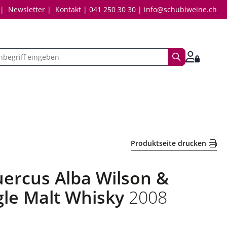
Newsletter
Kontakt
041 250 30 30
info@schubiweine.ch
Suchbegriff
Anmelde
Produktseite drucken
Quercus Alba Wilson &
gle Malt Whisky
2008