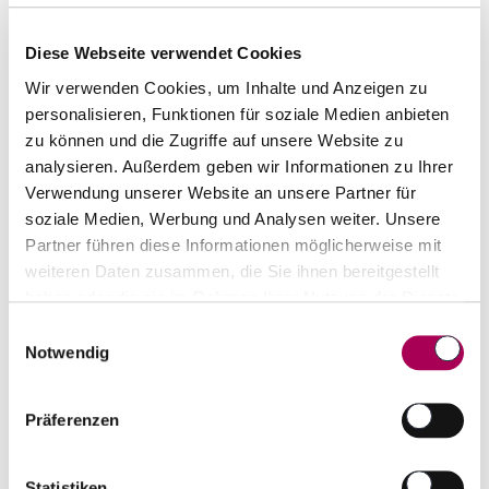
Terroir
Diese Webseite verwendet Cookies
Wir verwenden Cookies, um Inhalte und Anzeigen zu
Haselünne der Ort, an dem alles begann. Auch
personalisieren, Funktionen für soziale Medien anbieten
heute noch hat die Berentzen-Gruppe hier ihre
zu können und die Zugriffe auf unsere Website zu
Zentrale. Die historischen Gebäude im
analysieren. Außerdem geben wir Informationen zu Ihrer
Ortszentrum beheimaten außerdem unseren
Verwendung unserer Website an unsere Partner für
soziale Medien, Werbung und Analysen weiter. Unsere
touristischen Berentzen Hof. Weitere Teile der
Partner führen diese Informationen möglicherweise mit
Verwaltung sowie der Sitz und eine
weiteren Daten zusammen, die Sie ihnen bereitgestellt
Produktionsstätte für alkoholfreie Getränke der
haben oder die sie im Rahmen Ihrer Nutzung der Dienste
Tochtergesellschaft Vivaris Getränke GmbH &
gesammelt haben.
Einwilligungsauswahl
Notwendig
Co. KG befinden sich an einem zweiten,
industriell geprägten Standort ebenfalls in
Haselünne.
Präferenzen
Geschichte
Statistiken