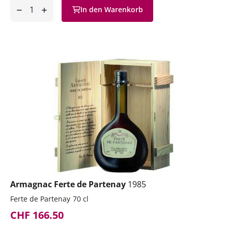
Anzahl
In den Warenkorb
ntfernen
hinzufügen
Armagnac Ferte de Partenay
1985
Ferte de Partenay
70 cl
CHF 166.50