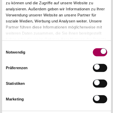
zu können und die Zugriffe auf unsere Website zu
analysieren. Außerdem geben wir Informationen zu Ihrer
Verwendung unserer Website an unsere Partner für
soziale Medien, Werbung und Analysen weiter. Unsere
Partner führen diese Informationen möglicherweise mit
weiteren Daten zusammen, die Sie ihnen bereitgestellt
haben oder die sie im Rahmen Ihrer Nutzung der Dienste
gesammelt haben.
Einwilligungsauswahl
Notwendig
Armagnac Ferte de Partenay
1984
Ferte de Partenay
70 cl
Präferenzen
CHF 170.00
Artikel sofort lieferbar
Statistiken
inkl. 8.1% MwSt.
zzgl. Versandkosten
Anzahl
Marketing
In den Warenkorb
ntfernen
hinzufügen