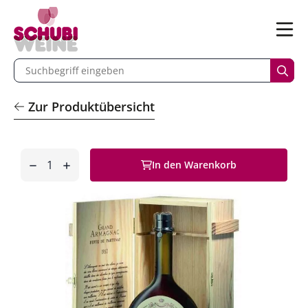
n
Menü
begriff eingeben
Such
Zur Produktübersicht
Anzahl
In den Warenkorb
entfernen
hinzufügen