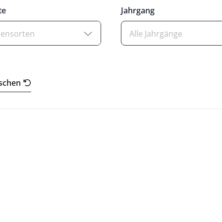
te
Jahrgang
bensorten
Alle Jahrgänge
öschen