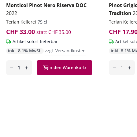
Monticol Pinot Nero Riserva DOC
Pinot Grigi
2022
Tradition
2
Terlan Kellerei
75 cl
Terlan Kellere
CHF 33.00
CHF 17.9
statt
CHF 35.00
Artikel sofort lieferbar
Artikel sof
inkl. 8.1% MwSt.
zzgl. Versandkosten
inkl. 8.1% M
Anzahl
Anzahl
In den Warenkorb
ntfernen
hinzufügen
entfernen
hinzufüg