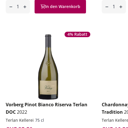
Anzahl
Anzahl
In den Warenkorb
ntfernen
hinzufügen
entfernen
hinzufüg
4% Rabatt
Vorberg Pinot Bianco Riserva Terlan
Chardonnay
DOC
2022
Tradition
2
Terlan Kellerei
75 cl
Terlan Kellere