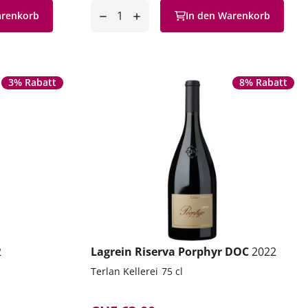
Anzahl
arenkorb
In den Warenkorb
entfernen
hinzufügen
3% Rabatt
8% Rabatt
2
Lagrein Riserva Porphyr DOC
2022
Terlan Kellerei
75 cl