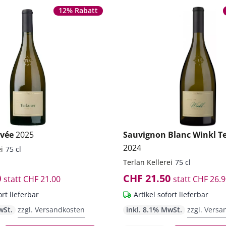
12% Rabatt
uvée
2025
Sauvignon Blanc Winkl T
2024
i
75 cl
Terlan Kellerei
75 cl
0
CHF 21.50
statt
CHF 21.00
statt
CHF 26.9
ort lieferbar
Artikel sofort lieferbar
wSt.
zzgl. Versandkosten
inkl. 8.1% MwSt.
zzgl. Versa