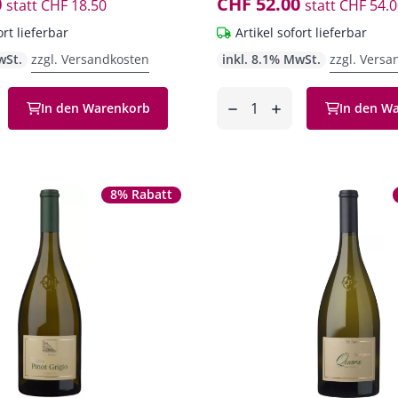
0
CHF 52.00
statt
CHF 18.50
statt
CHF 54.0
ort lieferbar
Artikel sofort lieferbar
wSt.
zzgl. Versandkosten
inkl. 8.1% MwSt.
zzgl. Versa
Anzahl
In den Warenkorb
In den W
en
entfernen
hinzufügen
8% Rabatt