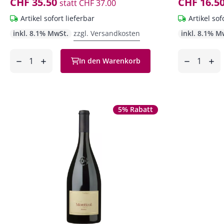
CHF 35.50
CHF 16.5
statt
CHF 37.00
Artikel sofort lieferbar
Artikel sof
inkl. 8.1% MwSt.
zzgl. Versandkosten
inkl. 8.1% M
Anzahl
Anzahl
In den Warenkorb
ntfernen
hinzufügen
entfernen
hinzufüg
5% Rabatt