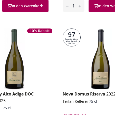
Anzahl
In den Warenkorb
In den W
en
entfernen
hinzufügen
10% Rabatt
97
Decanter World
Wine Awards
(DWWA)
 Alto Adige DOC
Nova Domus Riserva
202
025
Terlan Kellerei
75 cl
i
75 cl