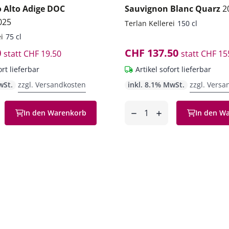
o Alto Adige DOC
Sauvignon Blanc Quarz
2
025
Terlan Kellerei
150 cl
i
75 cl
0
CHF 137.50
statt
CHF 19.50
statt
CHF 15
ort lieferbar
Artikel sofort lieferbar
wSt.
zzgl. Versandkosten
inkl. 8.1% MwSt.
zzgl. Versa
Anzahl
In den Warenkorb
In den W
en
entfernen
hinzufügen