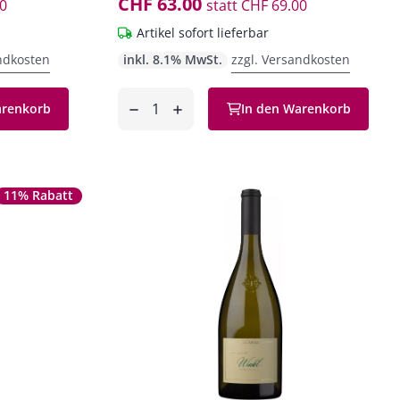
CHF 63.00
0
statt
CHF 69.00
Artikel sofort lieferbar
ndkosten
inkl. 8.1% MwSt.
zzgl. Versandkosten
Anzahl
arenkorb
In den Warenkorb
entfernen
hinzufügen
11% Rabatt