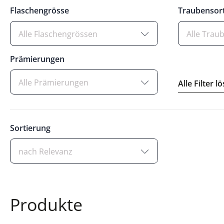
Flaschengrösse
Traubensor
Alle Flaschengrössen
Alle Trau
Prämierungen
Alle Prämierungen
Alle Filter l
Sortierung
nach Relevanz
Produkte